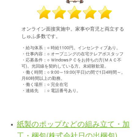
オンライン面接実施中。家事や育児と両立する
しゅふ多数です。
・給与体系：
○ 時給1100円。インセンティブあり。
・仕事内容：
○ オープニングの在宅テレアポスタッフ
・応募条件：
○ ＷindowsＰＣをお持ちの方(ＭＡＣ不
可)。光回線を契約している方。未経験歓迎。
・働く時間：
○ 9:00～19:00(平日)の間で1日4時間～。
月60時間以上の勤務。
・働く場所：
○ 完全在宅
・連絡先 ：
○ 電話番号あり。
紙製のポップなどの組み立て・加
工・梱包(株式会社日の出梱包)