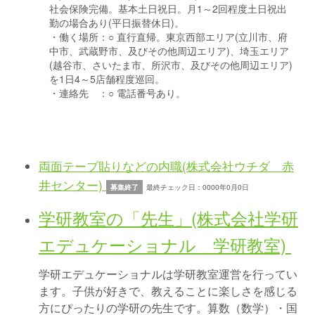
社会保険完備。基本土日祝日。月1～2回程度土日祝出
勤の場合あり(平日振替休日)。
・働く場所：
○ 直行直帰。東京西部エリア(立川市、府
中市、武蔵野市、及びその他周辺エリア)、埼玉エリア
(越谷市、さいたま市、所沢市、及びその他周辺エリア)
を1日4～5店舗程度巡回。
・連絡先 ：
○ 電話番号あり。
両面テープ貼りなどの内職(株式会社ウチダ 赤
井センター)
募集終了
最終チェック日：0000年0月0日
学研教室の「先生」(株式会社学研
エデュケーショナル 学研教室)
学研エデュケーショナルは学研教室運営を行ってい
ます。子供が好きで、教えることに楽しさを感じる
方にぴったりの学研の先生です。算数（数学）・国