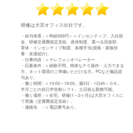
研修は大宮オフィス出社です。
・給与体系：
○ 時給926円～＋インセンティブ。入社祝
金、研修交通費規定支給、産休制度、選べる倶楽部、
育休・インセンティブ制度、各種手当(資格・家族扶
養・友達紹介)。
・仕事内容：
○ テレフォンオペレーター
・応募条件：
○ 経験不問。簡単なＰＣ操作・入力できる
方。ネット環境のご準備いただける方。PCなど備品貸
与あり。
・働く時間：
○ 10:00～19:00。週3日・1日4h～ＯＫ。
半月ごとの自己申告制シフト。土日祝も勤務可能。
・働く場所：
○ 在宅。研修(1～2ヶ月)は大宮オフィスに
て実施（交通費規定支給）。
・連絡先 ：
○ 電話番号あり。