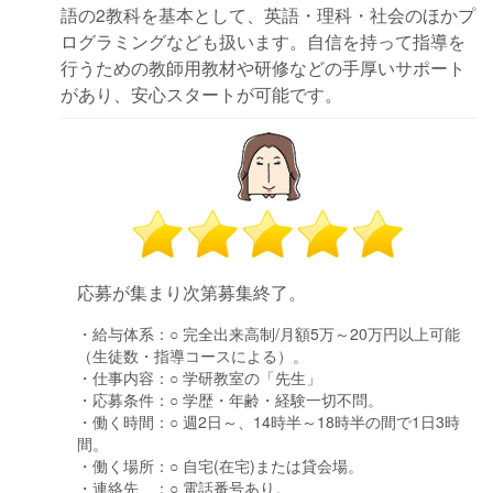
語の2教科を基本として、英語・理科・社会のほかプ
ログラミングなども扱います。自信を持って指導を
行うための教師用教材や研修などの手厚いサポート
があり、安心スタートが可能です。
応募が集まり次第募集終了。
・給与体系：
○ 完全出来高制/月額5万～20万円以上可能
（生徒数・指導コースによる）。
・仕事内容：
○ 学研教室の「先生」
・応募条件：
○ 学歴・年齢・経験一切不問。
・働く時間：
○ 週2日～、14時半～18時半の間で1日3時
間。
・働く場所：
○ 自宅(在宅)または貸会場。
・連絡先 ：
○ 電話番号あり。