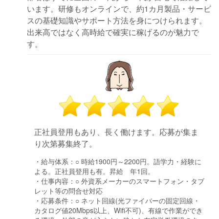
います。研修もオンラインで、約1カ月製品・サービ
スの基礎知識やサポート方法を身につけられます。
出来高ではなく高時給で確実に稼げるのが魅力で
す。
正社員登用もあり、長く働けます。応募が集ま
り次第募集終了。
・給与体系：
○ 時給1900円～2200円。語学力・経験に
よる。正社員登用も有。昇給 年1回。
・仕事内容：
○ 外資系メーカーのスマートフォン・タブ
レット等の問合せ対応
・応募条件：
○ ネット回線(光ファイバーの固定回線・
カタログ値20Mbps以上、Wifi不可)、有線で作業ができ