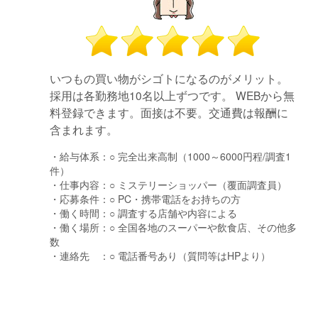
いつもの買い物がシゴトになるのがメリット。
採用は各勤務地10名以上ずつです。 WEBから無
料登録できます。面接は不要。交通費は報酬に
含まれます。
・給与体系：
○ 完全出来高制（1000～6000円程/調査1
件）
・仕事内容：
○ ミステリーショッパー（覆面調査員）
・応募条件：
○ PC・携帯電話をお持ちの方
・働く時間：
○ 調査する店舗や内容による
・働く場所：
○ 全国各地のスーパーや飲食店、その他多
数
・連絡先 ：
○ 電話番号あり（質問等はHPより）