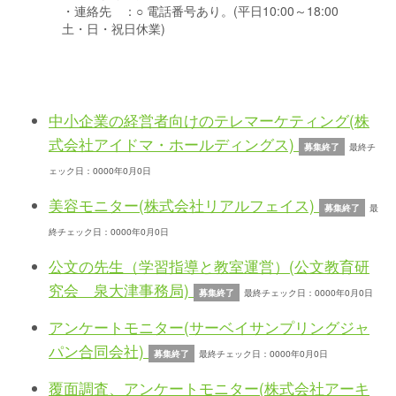
・連絡先 ：
○ 電話番号あり。(平日10:00～18:00
土・日・祝日休業)
中小企業の経営者向けのテレマーケティング(株
式会社アイドマ・ホールディングス)
募集終了
最終チ
ェック日：0000年0月0日
美容モニター(株式会社リアルフェイス)
募集終了
最
終チェック日：0000年0月0日
公文の先生（学習指導と教室運営）(公文教育研
究会 泉大津事務局)
募集終了
最終チェック日：0000年0月0日
アンケートモニター(サーベイサンプリングジャ
パン合同会社)
募集終了
最終チェック日：0000年0月0日
覆面調査、アンケートモニター(株式会社アーキ