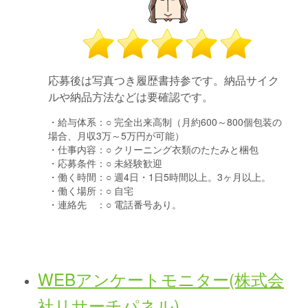
応募後は写真つき履歴書持参です。納品サイク
ルや納品方法などは要確認です。
・給与体系：
○ 完全出来高制（月約600～800個包装の
場合、月収3万～5万円が可能）
・仕事内容：
○ クリーニング衣類のたたみと梱包
・応募条件：
○ 未経験歓迎
・働く時間：
○ 週4日・1日5時間以上。3ヶ月以上。
・働く場所：
○ 自宅
・連絡先 ：
○ 電話番号あり。
WEBアンケートモニター(株式会
社リサーチパネル)