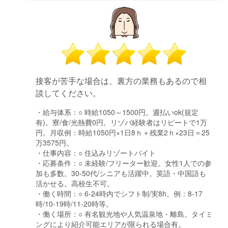
接客が苦手な場合は、裏方の業務もあるので相
談してください。
・給与体系：
○ 時給1050～1500円。週払いok(規定
有)。寮/食/光熱費0円。リゾバ経験者はリピートで1万
円。月収例：時給1050円×1日8ｈ＋残業2ｈ×23日＝25
万3575円。
・仕事内容：
○ 住込みリゾートバイト
・応募条件：
○ 未経験/フリーター歓迎。女性1人での参
加も多数。30-50代/シニアも活躍中。英語・中国語も
活かせる。高校生不可。
・働く時間：
○ 6-24時内でシフト制/実8h。例：8-17
時/10-19時/11-20時等。
・働く場所：
○ 有名観光地や人気温泉地・離島。タイミ
ングにより紹介可能エリアが限られる場合有。